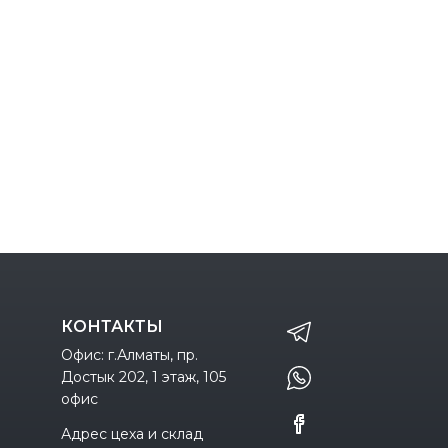
КОНТАКТЫ
Офис: г.Алматы, пр.
Достык 202, 1 этаж, 105
офис
Адрес цеха и склад