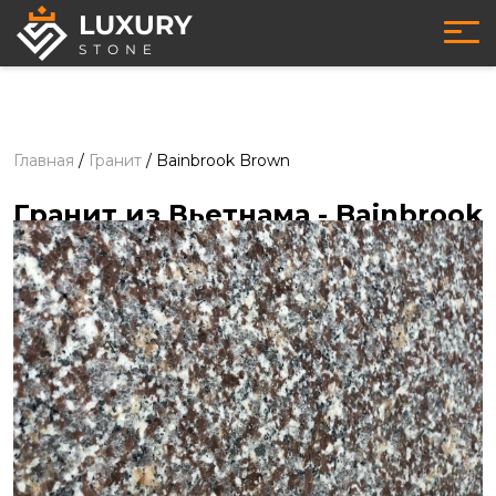
Главная
/
Гранит
/
Bainbrook Brown
Гранит из Вьетнама
- Bainbrook
Brown