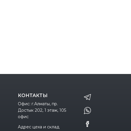
КОНТАКТЫ
Офис: г.Алматы, пр.
Достык 202, 1 этаж, 105
офис
Адрес цеха и склад