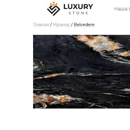
Наша 
Главная
/
Мрамор
/
Belvedere