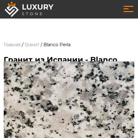
Главная
/
Гранит
/
Blanco Perla
Гранит из Испании
- Blanco
Perla