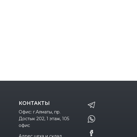
КОНТАКТЫ
Офис: г.Алматы, пр.
Достык 202, 1 этаж, 105
офис
Адрес цеха и склад