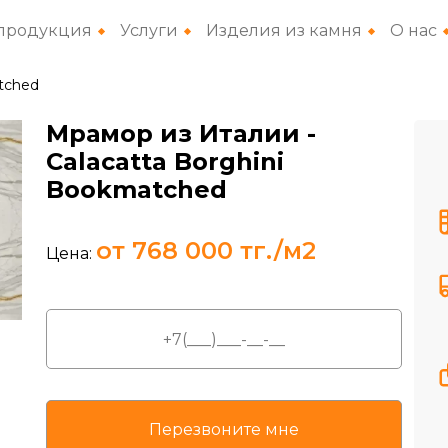
продукция
Услуги
Изделия из камня
О нас
atched
Мрамор из Италии
-
Calacatta Borghini
Bookmatched
от 768 000 тг./м2
Цена: