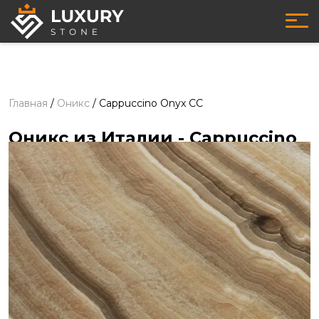
Главная
/
Оникс
/
Cappuccino Onyx CC
Оникс из Италии
- Cappuccino
Onyx CC