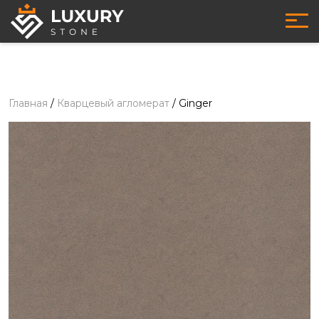
Главная
/
Кварцевый агломерат
/
Ginger
Кварцевый агломерат
- Ginger