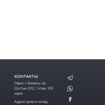
КОНТАКТЫ
Офис: г.Алматы, пр.
Достык 202, 1 этаж, 105
офис
Адрес цеха и склад