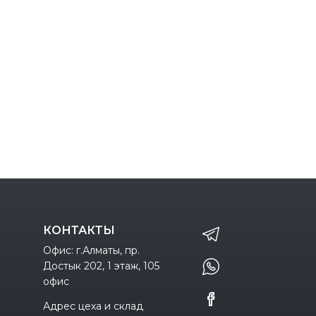
КОНТАКТЫ
Офис: г.Алматы, пр.
Достык 202, 1 этаж, 105
офис
Адрес цеха и склад