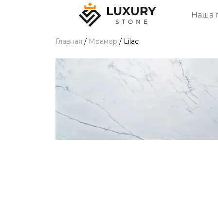
Наша 
Главная
/
Мрамор
/
Lilac