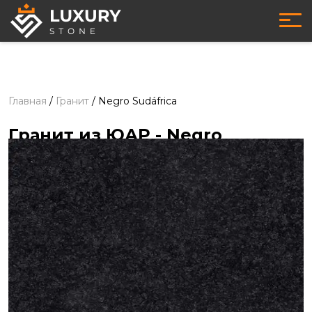
Главная
/
Гранит
/
Negro Sudáfrica
Гранит из ЮАР
- Negro
Sudáfrica