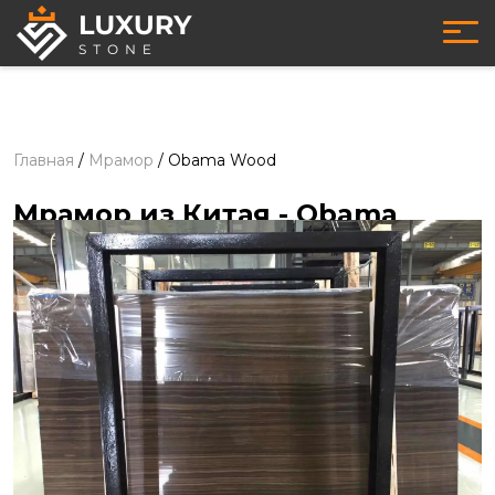
Главная
/
Мрамор
/
Obama Wood
Мрамор из Китая
- Obama
Wood