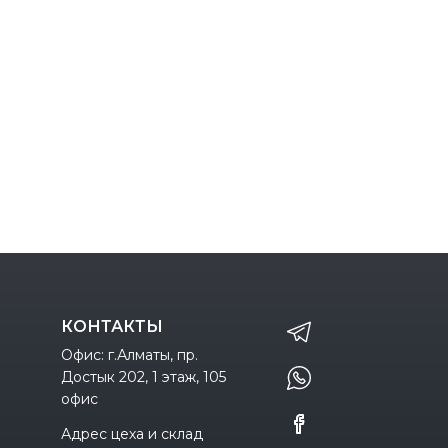
КОНТАКТЫ
Офис: г.Алматы, пр.
Достык 202, 1 этаж, 105
офис
Адрес цеха и склад