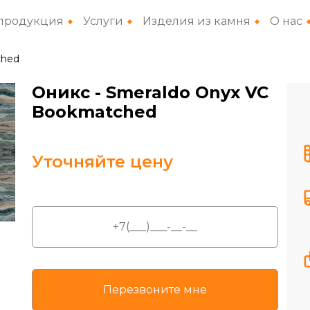
продукция
Услуги
Изделия из камня
О нас
ched
Оникс
- Smeraldo Onyx VC
Bookmatched
Уточняйте цену