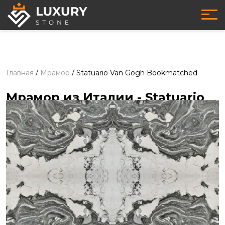
Главная
/
Мрамор
/
Statuario Van Gogh Bookmatched
Мрамор из Италии
- Statuario
Van Gogh Bookmatched