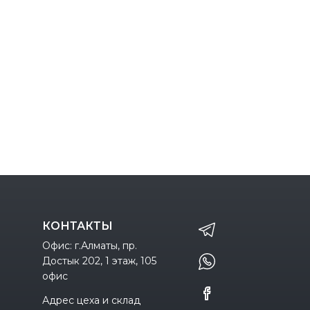
КОНТАКТЫ
Офис: г.Алматы, пр.
Достык 202, 1 этаж, 105
офис
Адрес цеха и склад